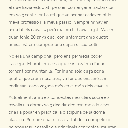
el que havia estudiat, però en començar a tractar-los
em vaig sentir tant atret que va acabar esdevenint la
meva professió i la meva passió. Sempre m’havien
agradat els cavalls, però mai no hi havia pujat. Va ser
quan tenia 20 anys que, conjuntament amb quatre
amics, vàrem comprar una euga i el seu pollí.
No era una campiona, però ens permetia poder
passejar. El problema era que ens havíem d’anar
tornant per muntar-la. Tenir una sola euga per a
quatre que érem nosaltres, va fer que ens anéssim
endinsant cada vegada més en el món dels cavalls.
Actualment, amb els conceptes més clars sobre els
cavalls i la doma, vaig decidir dedicar-me a la seva
cria i a posar en pràctica la disciplina de la doma
clàssica. Sempre una mica apartat de la competició,
he aconseguit assolir els principals conceptes, muntar