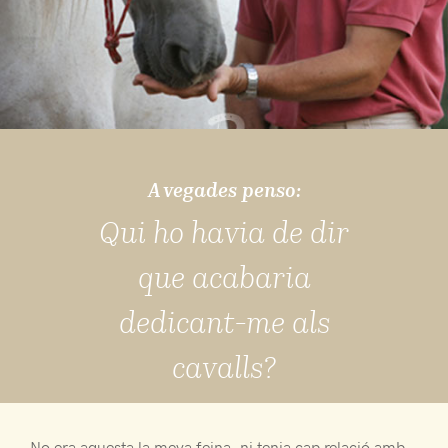
A vegades penso:
Qui ho havia de dir
que acabaria
dedicant-me als
cavalls?
No era aquesta la meva feina, ni tenia cap relació amb