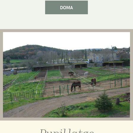
DOMA
Pupil·latge